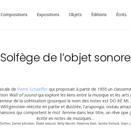
Compositions
Expositions
Objets
Éditions
Écrits
Solfège de l’objet sonore
usicale de
Pierre Schaeffer
qui proposait à partir de 1955 un classeme
ition
Wall of sound
qui explore les liens entre la musique et les art
inventeur de la solmisation (pourquoi le nom des notes est DO RÉ MI
ittgenstein réécrite en partie et illustrée, l’
araponga
, oiseau amaz
 chansons qui comportent le mot
femme
dans leur titre, un rêve que j
écrite en notes de musiques…
Dorfner, Daniel Johnston, Élodie Lesourd, Nelly Maurel, Fabienne Radi, Sandra Richard, Sivan L