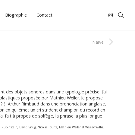
Biographie
Contact
Naïve
nt des objets sonores dans une typologie précise. J’ai
s plastiques proposée par Mathieu Weiler. Je propose
…? ), Arthur Rimbaud dans une prononciation anglaise,
onien qui émet un cri strident champion du record en
’ai fait à propos de solfège, la phrase la plus longue
. Rubinstein, David Snug, Nicolas Tourte, Mathieu Weiler et Wesley Willis.